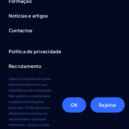
Formação
Notícias e artigos
Contactos
Política de privacidade
Recrutamento
Usamos cookies no nosso
site para melhorar a sua
experiência de navegação.
Não usamos cookies que
coletem informações
© Todos os direitos reservados. • BasePoint Consulting
OK
Rejeitar
pessoais. Pode optar por
Services • 2026
desativar os cookies no
seu browser a qualquer
momento. Visite a nossa