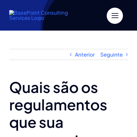
Skip
to
content
Anterior
Seguinte
Quais são os
regulamentos
que sua