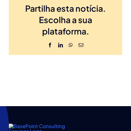
Partilha esta notícia.
Escolha a sua
plataforma.
Facebook
LinkedIn
WhatsApp
Email
(necessário
mas
não
publicado)