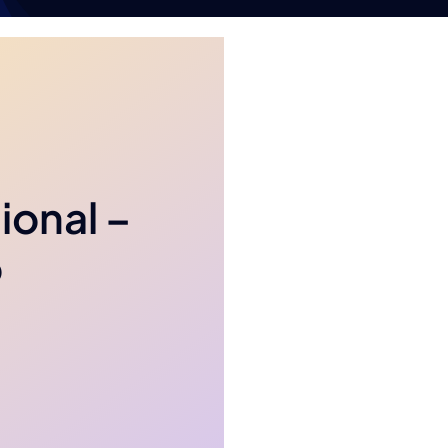
ional –
o