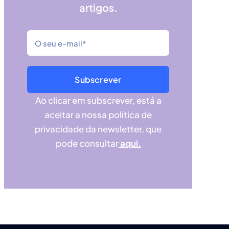
artigos.
Subscrever
Ao clicar em subscrever, está a
aceitar a nossa política de
privacidade da newsletter, que
pode consultar
aqui.