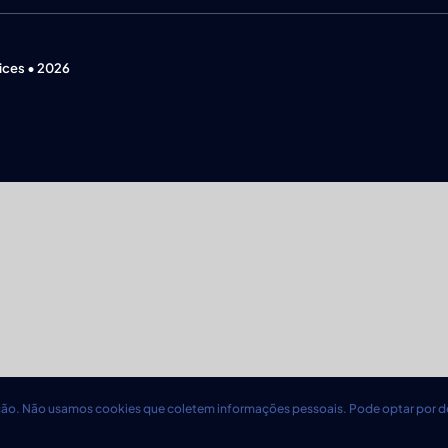
ices • 2026
ção. Não usamos cookies que coletem informações pessoais. Pode optar por de