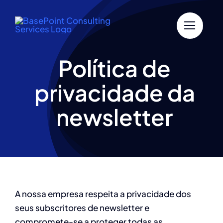
Skip
to
content
Política de
privacidade da
newsletter
A nossa empresa respeita a privacidade dos
seus subscritores de newsletter e
compromete-se a proteger todas as