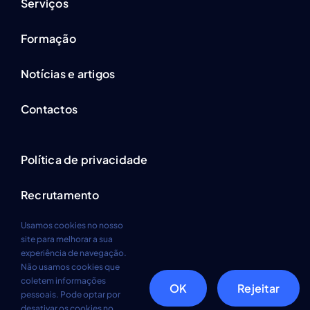
Serviços
Formação
Notícias e artigos
Contactos
Política de privacidade
Recrutamento
Usamos cookies no nosso
site para melhorar a sua
experiência de navegação.
Não usamos cookies que
coletem informações
© Todos os direitos reservados. • BasePoint Consulting
OK
Rejeitar
pessoais. Pode optar por
Services • 2026
desativar os cookies no